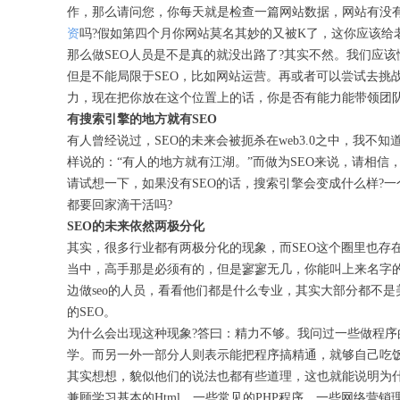
作，那么请问您，你每天就是检查一篇网站数据，网站有没
资
吗?假如第四个月你网站莫名其妙的又被K了，这你应该给
那么做SEO人员是不是真的就没出路了?其实不然。我们应
但是不能局限于SEO，比如网站运营。再或者可以尝试去挑
力，现在把你放在这个位置上的话，你是否有能力能带领团队
有搜索引擎的地方就有SEO
有人曾经说过，SEO的未来会被扼杀在web3.0之中，我不知
样说的：“有人的地方就有江湖。”而做为SEO来说，请相信
请试想一下，如果没有SEO的话，搜索引擎会变成什么样?一个
都要回家滴干活吗?
SEO的未来依然两极分化
其实，很多行业都有两极分化的现象，而SEO这个圈里也存
当中，高手那是必须有的，但是寥寥无几，你能叫上来名字的
边做seo的人员，看看他们都是什么专业，其实大部分都不
的SEO。
为什么会出现这种现象?答曰：精力不够。我问过一些做程序
学。而另一外一部分人则表示能把程序搞精通，就够自己吃饭
其实想想，貌似他们的说法也都有些道理，这也就能说明为什
兼顾学习基本的Html、一些常见的PHP程序、一些网络营